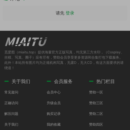
请先
登录
觅爱图（miaitu.top）提供海量官方正版写真，均无第三方水印，（Cosplay、
丝模、写真、圈子）应有尽有，赞助会员享受更多资源和合集打包下载服务。
此外！本站所有图片均为正规机构写真，无露D，无大CD，有这方面要求的请
绕道！
关于我们
会员服务
热门栏目
常见疑问
会员中心
赞助一区
正确访问
升级会员
赞助三区
解压问题
购买记录
赞助二区
关于我们
我的收藏
赞助四区