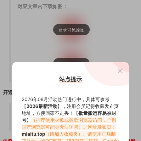
对应文章内下载如图：
站点提示
开通地址：
2026年08月活动热门进行中，具体可参考
【
2026最新活动
】，注册会员记得收藏发布页
会员开通：
传送门
地址，方便回家不走丢！【
批量搬运容易被封
号
】
（推荐使用火狐或谷歌浏览器访问，个别
卡密充值：
传送门
国产浏览器可能会无法访问）。网址发布页：
miaitu.top
（请加入收藏夹）。请使用正规邮
箱注册，如QQ邮箱、163邮箱、微软、Google