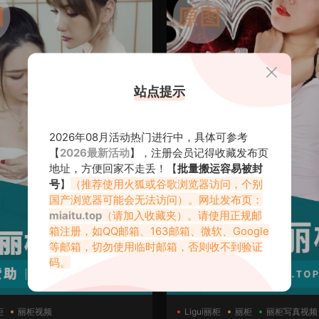
站点提示
2026年08月活动热门进行中，具体可参考
【
2026最新活动
】，注册会员记得收藏发布页
地址，方便回家不走丢！【
批量搬运容易被封
号
】
（推荐使用火狐或谷歌浏览器访问，个别
国产浏览器可能会无法访问）。网址发布页：
miaitu.top
（请加入收藏夹）。请使用正规邮
箱注册，如QQ邮箱、163邮箱、微软、Google
等邮箱，切勿使用临时邮箱，否则收不到验证
码。
柜
丽柜视频
Ligui丽柜
丽柜
丽柜写真视频