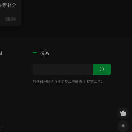
合集素材分
70
目
搜索
有任何问题请直接提交工单解决【
提交工单
】
夹！