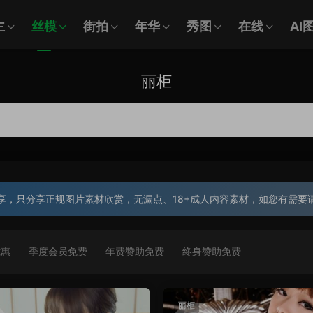
主
丝模
街拍
年华
秀图
在线
AI
丽柜
享，只分享正规图片素材欣赏，无漏点、18+成人内容素材，如您有需要
优惠
季度会员免费
年费赞助免费
终身赞助免费
丽柜