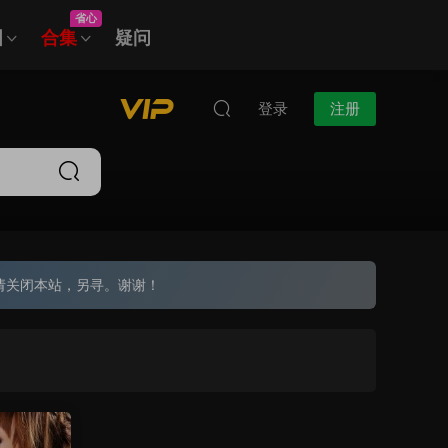
省心
图
合集
疑问
登录
注册
请关闭本站，另寻。谢谢！