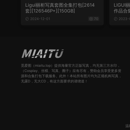
Ligui丽柜写真套图全集打包[2614
LIGU
套][126546P+][150GB]
作品合集[
2024-12-01
70
2023-
觅爱图（miaitu.top）提供海量官方正版写真，均无第三方水印，
（Cosplay、丝模、写真、圈子）应有尽有，赞助会员享受更多资
源和合集打包下载服务。此外！本站所有图片均为正规机构写真，
无露D，无大CD，有这方面要求的请绕道！
温