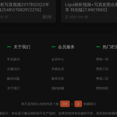
I丽柜写真视频2017到2022年
Ligui丽柜视频+写真套图
548V/1082P/221G]
享 特别版[7.4W/166G]
03-27
70
2021-04-30
关于我们
会员服务
热门栏
常见疑问
会员中心
赞助一区
正确访问
升级会员
赞助三区
解压问题
购买记录
赞助二区
关于我们
我的收藏
赞助四区
来不及找到心仪的内容？按
Ctr
+
D
收藏我们
馨提示：本站是只搬运福利但不生产福利。如果你觉得本站做的不错，请添加到收藏