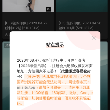
[DISI第四印象] 2020.04.27
[DISI第四印象] 2020.04.26
丝制012期 [51P+31M]
丝制011期 [52P+37M]
2021-08-06
2021-08-06
站点提示
第四印象
第四印象
2026年08月活动热门进行中，具体可参考
【
2026最新活动
】，注册会员记得收藏发布页
地址，方便回家不走丢！【
批量搬运容易被封
号
】
（推荐使用火狐或谷歌浏览器访问，个别
国产浏览器可能会无法访问）。网址发布页：
miaitu.top
（请加入收藏夹）。请使用正规邮
箱注册，如QQ邮箱、163邮箱、微软、Google
等邮箱，切勿使用临时邮箱，否则收不到验证
码。