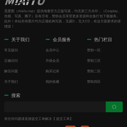
觅爱图（miaitu.top）提供海量官方正版写真，均无第三方水印，（Cosplay、
丝模、写真、圈子）应有尽有，赞助会员享受更多资源和合集打包下载服务。
此外！本站所有图片均为正规机构写真，无露D，无大CD，有这方面要求的请
绕道！
关于我们
会员服务
热门栏目
常见疑问
会员中心
赞助一区
正确访问
升级会员
赞助三区
解压问题
购买记录
赞助二区
关于我们
我的收藏
赞助四区
搜索
有任何问题请直接提交工单解决【
提交工单
】