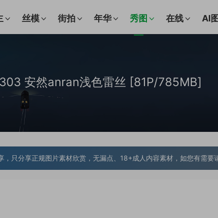
主
丝模
街拍
年华
秀图
在线
AI
.7303 安然anran浅色雷丝 [81P/785MB]
享，只分享正规图片素材欣赏，无漏点、18+成人内容素材，如您有需要