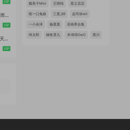
VIP
糯美子Mini
王雨纯
星之迟迟
咬一口兔娘
三度_69
起司块wii
古典而又
一小央泽
杨晨晨
语画界合集
VIP
绮太郎
鳗鱼霏儿
木绵绵OwO
黑川
桃之夭夭
VIP