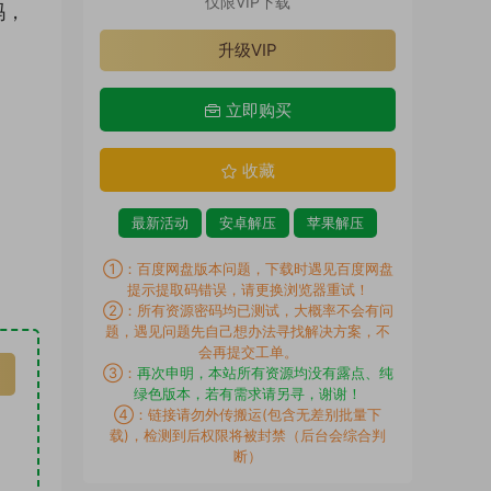
仅限VIP下载
吗，
升级VIP
立即购买
收藏
最新活动
安卓解压
苹果解压
①：百度网盘版本问题，下载时遇见百度网盘
提示提取码错误，请更换浏览器重试！
②：所有资源密码均已测试，大概率不会有问
题，遇见问题先自己想办法寻找解决方案，不
会再提交工单。
③：
再次申明，本站所有资源均没有露点、纯
绿色版本，若有需求请另寻，谢谢！
④：链接请勿外传搬运(包含无差别批量下
载)，检测到后权限将被封禁（后台会综合判
断）