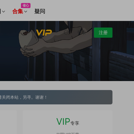
省心
图
合集
疑问
登录
注册
请关闭本站，另寻。谢谢！
VIP
专享