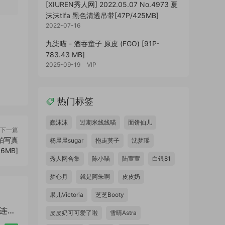
[XIUREN秀人网] 2022.05.07 No.4973 夏
沫沫tifa 黑色清透吊带[47P/425MB]
2022-07-16
九柒喵 - 酒吞童子 原皮 (FGO) [91P-
783.43 MB]
2025-09-19
VIP
热门标签
蠢沫沫
过期米线线喵
面饼仙儿
下一篇
旅拍写真
杨晨晨sugar
抱走莫子
沈梦瑶
66MB]
秀人网合集
陈小喵
陆萱萱
白银81
梦心月
就是阿朱啊
皮皮奶
果儿Victoria
芝芝Booty
色连体
皮皮奶可可爱了啦
雪晴Astra