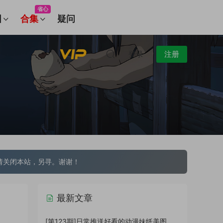
省心
图
合集
疑问
登录
注册
请关闭本站，另寻。谢谢！
最新文章
[第123期]日常推送好看的动漫妹纸美图