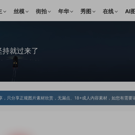
主
丝模
街拍
年华
秀图
在线
AI
坚持就过来了
享，只分享正规图片素材欣赏，无漏点、18+成人内容素材，如您有需要