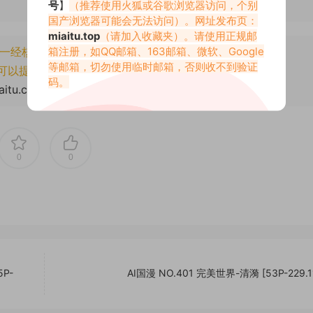
号
】
（推荐使用火狐或谷歌浏览器访问，个别
国产浏览器可能会无法访问）。网址发布页：
miaitu.top
（请加入收藏夹）。请使用正规邮
箱注册，如QQ邮箱、163邮箱、微软、Google
一经核实将封禁账号权限！
等邮箱，切勿使用临时邮箱，否则收不到验证
可以提交工单处理。
码。
aitu.cc/70519.html
0
0
P-
AI国漫 NO.401 完美世界-清漪 [53P-229.1