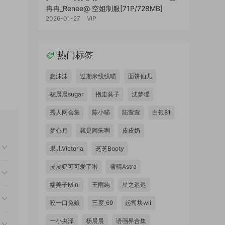
冉冉_Renee@ 空姐制服[71P/728MB]
2026-01-27
VIP
热门标签
蠢沫沫
过期米线线喵
面饼仙儿
杨晨晨sugar
抱走莫子
沈梦瑶
秀人网合集
陈小喵
陆萱萱
白银81
梦心月
就是阿朱啊
皮皮奶
果儿Victoria
芝芝Booty
皮皮奶可可爱了啦
雪晴Astra
糯美子Mini
王雨纯
星之迟迟
咬一口兔娘
三度_69
起司块wii
一小央泽
杨晨晨
语画界合集