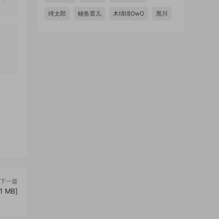
绮太郎
鳗鱼霏儿
木绵绵OwO
黑川
下一篇
1 MB]