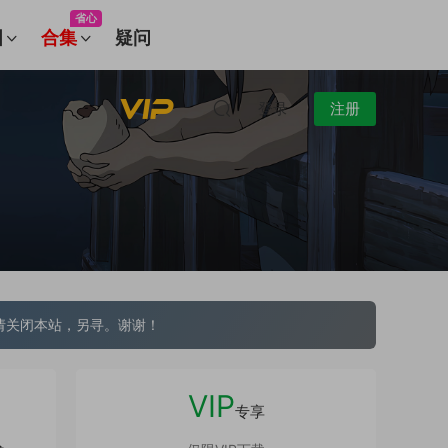
省心
图
合集
疑问
登录
注册
请关闭本站，另寻。谢谢！
VIP
专享