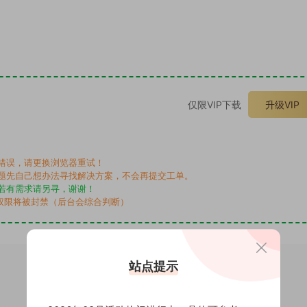
。
仅限VIP下载
升级VIP
错误，请更换浏览器重试！
题先自己想办法寻找解决方案，不会再提交工单。
若有需求请另寻，谢谢！
权限将被封禁（后台会综合判断）
站点提示