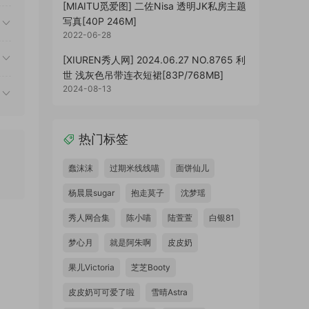
[MIAITU觅爱图] 二佐Nisa 透明JK私房主题
写真[40P 246M]
2022-06-28
[XIUREN秀人网] 2024.06.27 NO.8765 利
世 浅灰色吊带连衣短裙[83P/768MB]
2024-08-13
热门标签
蠢沫沫
过期米线线喵
面饼仙儿
杨晨晨sugar
抱走莫子
沈梦瑶
秀人网合集
陈小喵
陆萱萱
白银81
梦心月
就是阿朱啊
皮皮奶
果儿Victoria
芝芝Booty
皮皮奶可可爱了啦
雪晴Astra