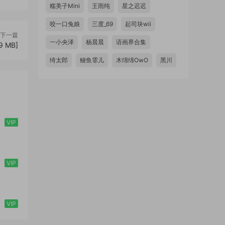
糯美子Mini
王雨纯
星之迟迟
咬一口兔娘
三度_69
起司块wii
下一篇
一小央泽
杨晨晨
语画界合集
9 MB]
绮太郎
鳗鱼霏儿
木绵绵OwO
黑川
VIP
VIP
VIP