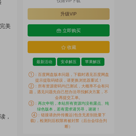
仅限VIP下载
盛
升级VIP
力完美
立即购买
收藏
最新活动
安卓解压
苹果解压
①：百度网盘版本问题，下载时遇见百度网盘
提示提取码错误，请更换浏览器重试！
②：所有资源密码均已测试，大概率不会有问
题，遇见问题先自己想办法寻找解决方案，不
会再提交工单。
③：
再次申明，本站所有资源均没有露点、纯
绿色版本，若有需求请另寻，谢谢！
④：链接请勿外传搬运(包含无差别批量下
解读，
载)，检测到后权限将被封禁（后台会综合判
断）