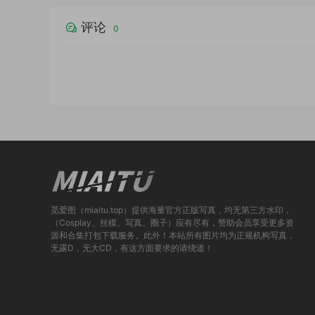
评论
0
觅爱图（miaitu.top）提供海量官方正版写真，均无第三方水印，
（Cosplay、丝模、写真、圈子）应有尽有，赞助会员享受更多资
源和合集打包下载服务。此外！本站所有图片均为正规机构写真，
无露D，无大CD，有这方面要求的请绕道！