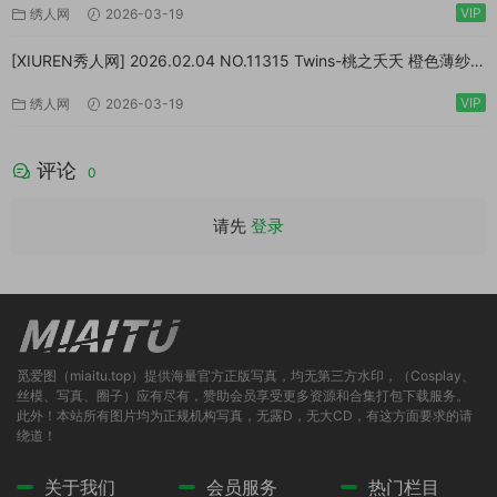
VIP
绣人网
2026-03-19
[XIUREN秀人网] 2026.02.04 NO.11315 Twins-桃之夭夭 橙色薄纱
[83P/1.10GB]
VIP
绣人网
2026-03-19
评论
0
请先
登录
觅爱图（miaitu.top）提供海量官方正版写真，均无第三方水印，（Cosplay、
丝模、写真、圈子）应有尽有，赞助会员享受更多资源和合集打包下载服务。
此外！本站所有图片均为正规机构写真，无露D，无大CD，有这方面要求的请
绕道！
关于我们
会员服务
热门栏目