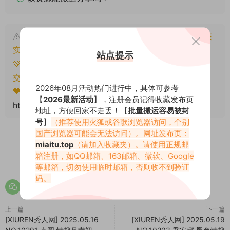
本文资源仅供个人参考学习，请勿批量搬运，一经核
实将封禁账号权限！
站点提示
💚本文资源均来源网友分享，若侵犯了您的权益可以提
交工单处理。
2026年08月活动热门进行中，具体可参考
🧡转载请注明出处！原文链接：
【
2026最新活动
】，注册会员记得收藏发布页
https://www.miaitu.cc/77245.html
地址，方便回家不走丢！【
批量搬运容易被封
号
】
（推荐使用火狐或谷歌浏览器访问，个别
国产浏览器可能会无法访问）。网址发布页：
miaitu.top
（请加入收藏夹）。请使用正规邮
箱注册，如QQ邮箱、163邮箱、微软、Google
0
0
等邮箱，切勿使用临时邮箱，否则收不到验证
码。
上一篇
下一篇
[XIUREN秀人网] 2025.05.16
[XIUREN秀人网] 2025.05.19