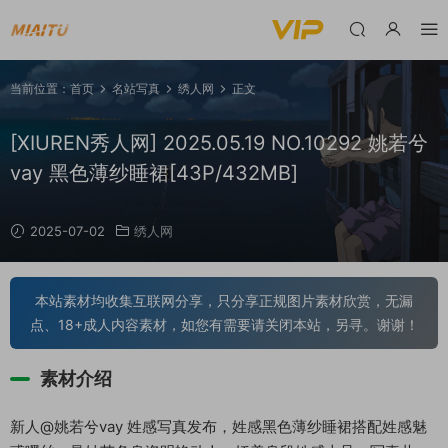
当前位置：
首页
名站写真
绣人网
正文
[XIUREN秀人网] 2025.05.19 NO.10292 姚若兮
vay 黑色薄纱睡裙[43P/432MB]
2025-07-02
绣人网
本站素材均收集互联网分享，只分享正规图片素材欣赏，无漏
点、18+成人内容素材，如您有需要请关闭本站，另寻。谢谢！
素材介绍
新人@姚若兮vay 姓感写真发布，姓感黑色薄纱睡裙搭配姓感魅