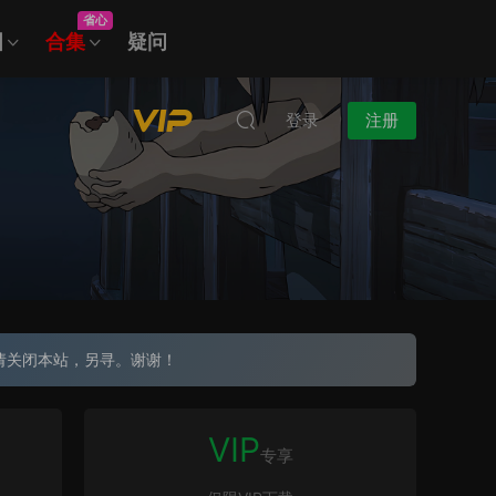
省心
图
合集
疑问
登录
注册
请关闭本站，另寻。谢谢！
VIP
专享