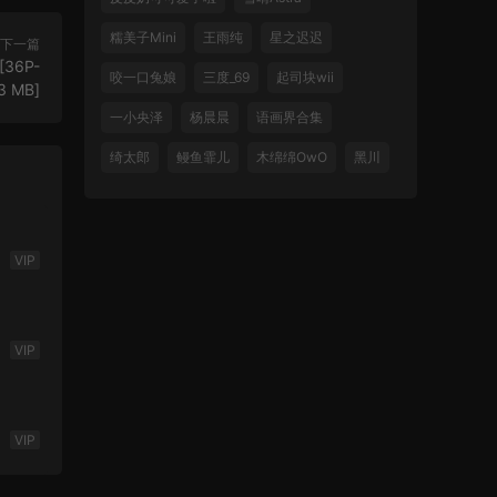
糯美子Mini
王雨纯
星之迟迟
下一篇
36P-
咬一口兔娘
三度_69
起司块wii
3 MB]
一小央泽
杨晨晨
语画界合集
绮太郎
鳗鱼霏儿
木绵绵OwO
黑川
VIP
VIP
VIP