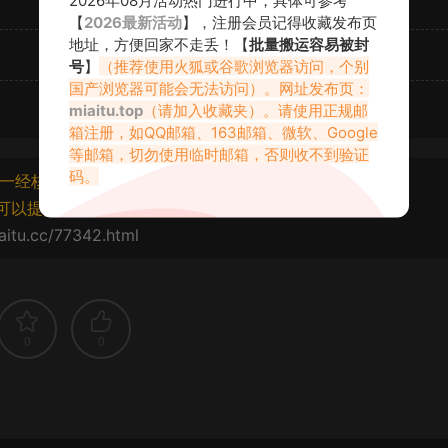
【
2026最新活动
】，注册会员记得收藏发布页
地址，方便回家不走丢！【
批量搬运容易被封
号
】
（推荐使用火狐或谷歌浏览器访问，个别
国产浏览器可能会无法访问）。网址发布页：
miaitu.top
（请加入收藏夹）。请使用正规邮
箱注册，如QQ邮箱、163邮箱、微软、Google
等邮箱，切勿使用临时邮箱，否则收不到验证
码。
一经核实将封禁账号权限！
可以提交工单处理。
aitu.cc/77342.html
0
0