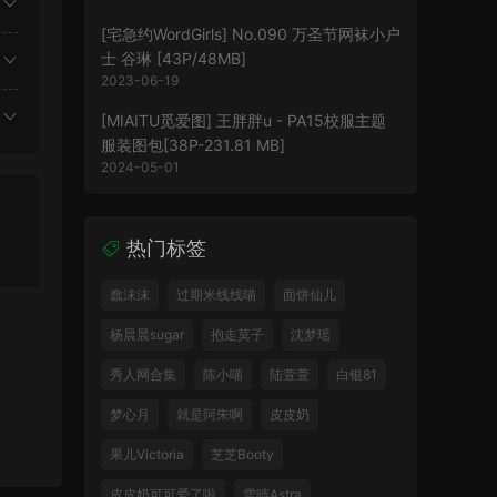
[宅急约WordGirls] No.090 万圣节网袜小户
士 谷琳 [43P/48MB]
2023-06-19
[MIAITU觅爱图] 王胖胖u - PA15校服主题
服装图包[38P-231.81 MB]
2024-05-01
热门标签
蠢沫沫
过期米线线喵
面饼仙儿
杨晨晨sugar
抱走莫子
沈梦瑶
秀人网合集
陈小喵
陆萱萱
白银81
梦心月
就是阿朱啊
皮皮奶
果儿Victoria
芝芝Booty
皮皮奶可可爱了啦
雪晴Astra