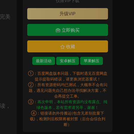
仅限VIP下载
升级VIP
力完美
立即购买
收藏
最新活动
安卓解压
苹果解压
①：百度网盘版本问题，下载时遇见百度网盘
提示提取码错误，请更换浏览器重试！
②：所有资源密码均已测试，大概率不会有问
题，遇见问题先自己想办法寻找解决方案，不
会再提交工单。
③：
再次申明，本站所有资源均没有露点、纯
解读，
绿色版本，若有需求请另寻，谢谢！
④：链接请勿外传搬运(包含无差别批量下
载)，检测到后权限将被封禁（后台会综合判
断）