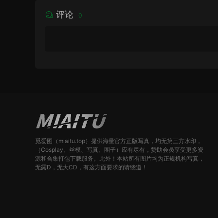
评论
0
觅爱图（miaitu.top）提供海量官方正版写真，均无第三方水印，
（Cosplay、丝模、写真、圈子）应有尽有，赞助会员享受更多资
源和合集打包下载服务。此外！本站所有图片均为正规机构写真，
无露D，无大CD，有这方面要求的请绕道！