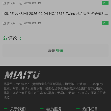
VIP
绣人网
2026-03-19
[XIUREN秀人网] 2026.02.04 NO.11315 Twins-桃之夭夭 橙色薄纱
[83P/1.10GB]
VIP
绣人网
2026-03-19
评论
0
请先
登录
觅爱图（miaitu.top）提供海量官方正版写真，均无第三方水印，（Cosplay、
丝模、写真、圈子）应有尽有，赞助会员享受更多资源和合集打包下载服务。
此外！本站所有图片均为正规机构写真，无露D，无大CD，有这方面要求的请
绕道！
关于我们
会员服务
热门栏目