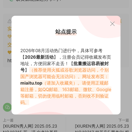
本文资源仅供个人参考学习，请勿批量搬运，一经核
实将封禁账号权限！
站点提示
💚本文资源均来源网友分享，若侵犯了您的权益可以提
交工单处理。
2026年08月活动热门进行中，具体可参考
🧡转载请注明出处！原文链接：
【
2026最新活动
】，注册会员记得收藏发布页
https://www.miaitu.cc/77355.html
地址，方便回家不走丢！【
批量搬运容易被封
号
】
（推荐使用火狐或谷歌浏览器访问，个别
国产浏览器可能会无法访问）。网址发布页：
miaitu.top
（请加入收藏夹）。请使用正规邮
箱注册，如QQ邮箱、163邮箱、微软、Google
0
0
等邮箱，切勿使用临时邮箱，否则收不到验证
码。
上一篇
下一篇
[XIUREN秀人网] 2025.05.23
[XIUREN秀人网] 2025.05.23