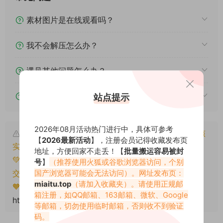
素材图片是在线观看吗？
我不会解压怎么办？
遇见其他问题怎么办？
该资源能搬运分享吗？
站点提示
2026年08月活动热门进行中，具体可参考
本文资源仅供个人参考学习，请勿批量搬运，一经核
【
2026最新活动
】，注册会员记得收藏发布页
实将封禁账号权限！
地址，方便回家不走丢！【
批量搬运容易被封
💚本文资源均来源网友分享，若侵犯了您的权益可以提
号
】
（推荐使用火狐或谷歌浏览器访问，个别
国产浏览器可能会无法访问）。网址发布页：
交工单处理。
miaitu.top
（请加入收藏夹）。请使用正规邮
🧡转载请注明出处！原文链接：
箱注册，如QQ邮箱、163邮箱、微软、Google
https://www.miaitu.cc/77489.html
等邮箱，切勿使用临时邮箱，否则收不到验证
码。