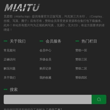
觅爱图（miaitu.top）提供海量官方正版写真，均无第三方水印，（Cosplay、
丝模、写真、圈子）应有尽有，赞助会员享受更多资源和合集打包下载服务。
此外！本站所有图片均为正规机构写真，无露D，无大CD，有这方面要求的请
绕道！
关于我们
会员服务
热门栏目
常见疑问
会员中心
赞助一区
正确访问
升级会员
赞助三区
解压问题
购买记录
赞助二区
关于我们
我的收藏
赞助四区
搜索
有任何问题请直接提交工单解决【
提交工单
】