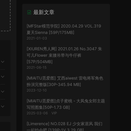
最新文章
[MFStar模范学院] 2020.04.29 VOL.319
夏天Sienna [59P/175MB]
2021-01-03
[XIUREN秀人网] 2021.01.26 No.3047 朱
可儿Flower 束腰吊带与牛仔裤
[57P/504MB]
2021-06-15
[MIAITU觅爱图] 艾西aiwest 雷电将军角色
扮演完整版[30P-345.94 MB]
2023-12-10
[MIAITU觅爱图]贞子蜜桃 - 大凤兔女郎主题
写照图集[50P-1.73 GB]
2025-03-06
VIP
[Limerence] NO.028 EJ 少女家居风 我们
一起约会吧 [139P-1V 3.29 GB]