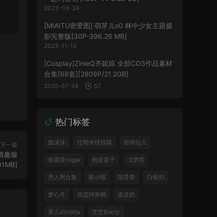
2023-03-24
[MIAITU密爱图] 萌芽儿o0 林中少女主题摄
影完整版[30P-396.26 MB]
2023-11-15
[Cosplay]ZinieQ齐妮琼 全部COS作品素材
合集[68套][2809P/21.2GB]
2025-07-24
57
热门标签
蠢沫沫
过期米线线喵
面饼仙儿
下一篇
色情趣服
杨晨晨sugar
抱走莫子
沈梦瑶
01MB]
秀人网合集
陈小喵
陆萱萱
白银81
梦心月
就是阿朱啊
皮皮奶
果儿Victoria
芝芝Booty