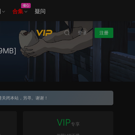
省心
图
合集
疑问
登录
注册
9MB]
请关闭本站，另寻。谢谢！
VIP
专享