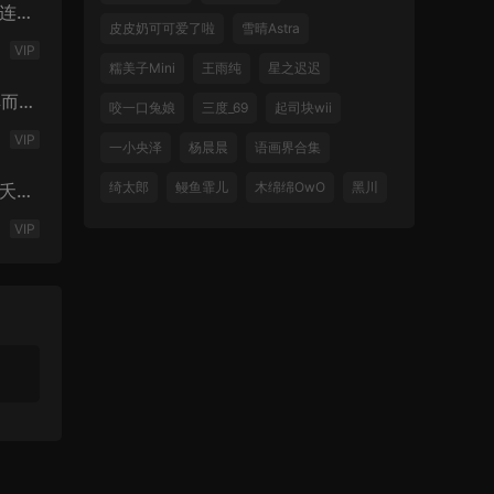
色连体
皮皮奶可可爱了啦
雪晴Astra
VIP
糯美子Mini
王雨纯
星之迟迟
古典而又
咬一口兔娘
三度_69
起司块wii
VIP
一小央泽
杨晨晨
语画界合集
绮太郎
鳗鱼霏儿
木绵绵OwO
黑川
桃之夭夭
VIP