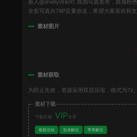
新人@shelly诗莉吖 姓感写真发布，姓
全套写真共78P足量放送，希望大家喜欢和
素材图片
素材获取
为防止失效，资源采用双层压缩，格式为7z
素材下载
VIP
下载价格
专享
最新活动
安卓解压
苹果解压