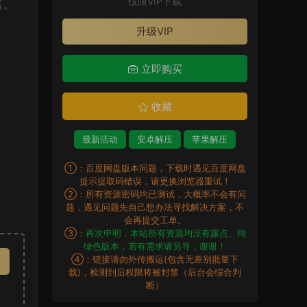
仅限VIP下载
摇。
升级VIP
立即购买
收藏
最新活动
安卓解压
苹果解压
①：百度网盘版本问题，下载时遇见百度网盘
提示提取码错误，请更换浏览器重试！
②：所有资源密码均已测试，大概率不会有问
题，遇见问题先自己想办法寻找解决方案，不
会再提交工单。
③：
再次申明，本站所有资源均没有露点、纯
绿色版本，若有需求请另寻，谢谢！
④：链接请勿外传搬运(包含无差别批量下
载)，检测到后权限将被封禁（后台会综合判
断）