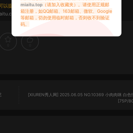
miaitu.top
（请加入收藏夹）。请使用正规邮
可以提交工单处理。
箱注册，如QQ邮箱、163邮箱、微软、Google
aitu.cc/77514.html
等邮箱，切勿使用临时邮箱，否则收不到验证
码。
0
0
尼
[XIUREN秀人网] 2025.06.05 NO.10369 小肉肉咪 白
[75P/8