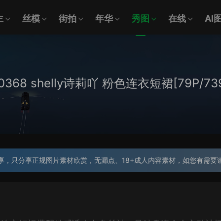
主
丝模
街拍
年华
秀图
在线
AI
.10368 shelly诗莉吖 粉色连衣短裙[79P/73
享，只分享正规图片素材欣赏，无漏点、18+成人内容素材，如您有需要