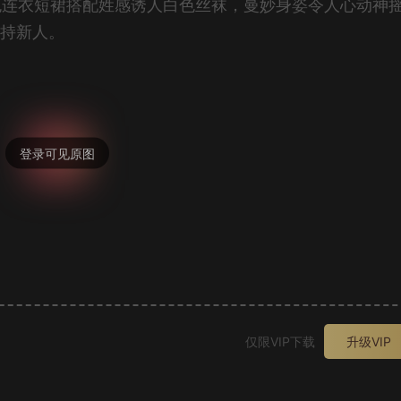
感粉色连衣短裙搭配姓感诱人白色丝袜，曼妙身姿令人心动神
支持新人。
。
仅限VIP下载
升级VIP