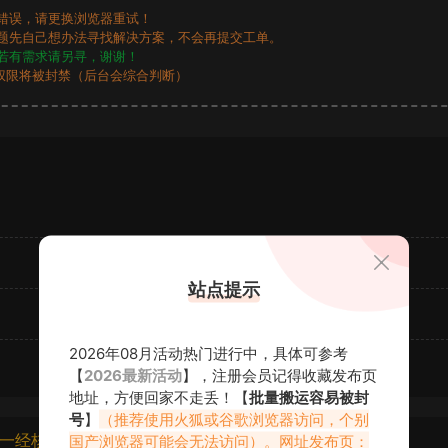
错误，请更换浏览器重试！
题先自己想办法寻找解决方案，不会再提交工单。
若有需求请另寻，谢谢！
权限将被封禁（后台会综合判断）
站点提示
2026年08月活动热门进行中，具体可参考
【
2026最新活动
】，注册会员记得收藏发布页
地址，方便回家不走丢！【
批量搬运容易被封
号
】
（推荐使用火狐或谷歌浏览器访问，个别
一经核实将封禁账号权限！
国产浏览器可能会无法访问）。网址发布页：