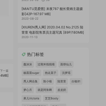
[MIAITU觅爱图] 末夜787 舰长蕾姆主题摄
影[42P-167.97 MB]
2023-08-22
[XIUREN秀人网] 2020.04.02 No.2125 陆
萱萱 电影院售票员主题写真 [89P/180MB]
2020-11-13
热门标签
蠢沫沫
过期米线线喵
面饼仙儿
下一篇
杨晨晨sugar
抱走莫子
沈梦瑶
04MB]
秀人网合集
陈小喵
陆萱萱
白银81
梦心月
就是阿朱啊
皮皮奶
果儿Victoria
芝芝Booty