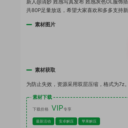
新人@清妙 姓感写真发布 姓感灰色OL服
共80P足量放送，希望大家喜欢和多多支持
素材图片
素材获取
为防止失效，资源采用双层压缩，格式为7z
素材下载
VIP
下载价格
专享
最新活动
安卓解压
苹果解压