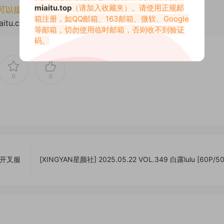
miaitu.top
（请加入收藏夹）。请使用正规邮
可以提交工单处理。
箱注册，如QQ邮箱、163邮箱、微软、Google
aitu.cc/77571.html
等邮箱，切勿使用临时邮箱，否则收不到验证
码。
0
0
色高开叉服
[XINGYAN星颜社] 2025.05.22 VOL.349 白露lulu [60P/5