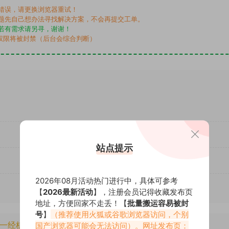
错误，请更换浏览器重试！
题先自己想办法寻找解决方案，不会再提交工单。
若有需求请另寻，谢谢！
权限将被封禁（后台会综合判断）
站点提示
2026年08月活动热门进行中，具体可参考
【
2026最新活动
】，注册会员记得收藏发布页
地址，方便回家不走丢！【
批量搬运容易被封
号
】
（推荐使用火狐或谷歌浏览器访问，个别
一经核实将封禁账号权限！
国产浏览器可能会无法访问）。网址发布页：