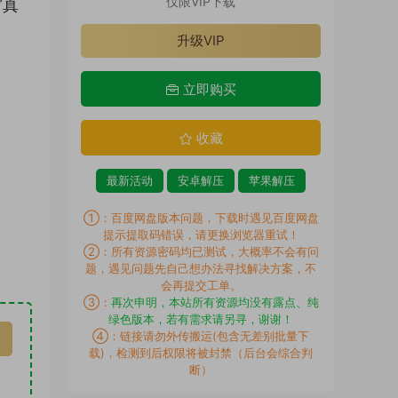
仅限VIP下载
写真
升级VIP
立即购买
收藏
最新活动
安卓解压
苹果解压
①：百度网盘版本问题，下载时遇见百度网盘
提示提取码错误，请更换浏览器重试！
②：所有资源密码均已测试，大概率不会有问
题，遇见问题先自己想办法寻找解决方案，不
会再提交工单。
③：
再次申明，本站所有资源均没有露点、纯
绿色版本，若有需求请另寻，谢谢！
④：链接请勿外传搬运(包含无差别批量下
载)，检测到后权限将被封禁（后台会综合判
断）