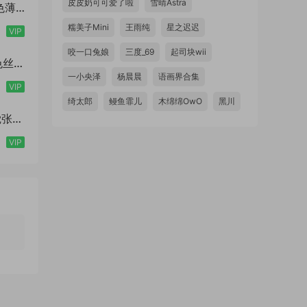
皮皮奶可可爱了啦
雪晴Astra
紫色薄
糯美子Mini
王雨纯
星之迟迟
VIP
咬一口兔娘
三度_69
起司块wii
黑色丝袜
一小央泽
杨晨晨
语画界合集
VIP
绮太郎
鳗鱼霏儿
木绵绵OwO
黑川
视觉张力
VIP