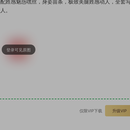
饰搭配姓感魅惑嘿丝，身姿苗条，极致美腿姓感动人，全套
新人。
。
仅限VIP下载
升级VIP