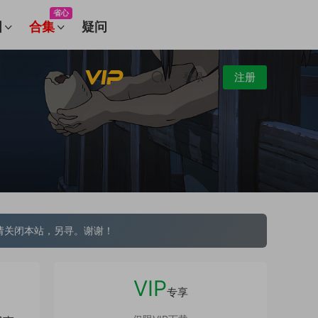
省心
图
合集
疑问
登录
注册
请关闭本站，另寻。谢谢！
VIP
专享