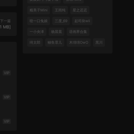
糯美子Mini
王雨纯
星之迟迟
下一篇
咬一口兔娘
三度_69
起司块wii
 MB]
一小央泽
杨晨晨
语画界合集
绮太郎
鳗鱼霏儿
木绵绵OwO
黑川
VIP
VIP
VIP