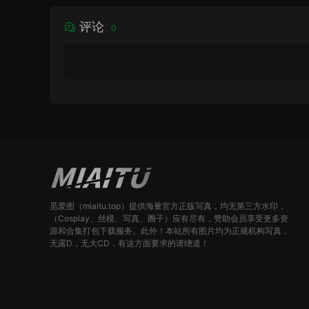
评论
0
觅爱图（miaitu.top）提供海量官方正版写真，均无第三方水印，
（Cosplay、丝模、写真、圈子）应有尽有，赞助会员享受更多资
源和合集打包下载服务。此外！本站所有图片均为正规机构写真，
无露D，无大CD，有这方面要求的请绕道！