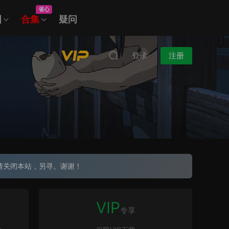
省心
图
合集
疑问
登录
注册
请关闭本站，另寻。谢谢！
VIP
专享