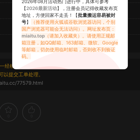
2026年08月活动热门进行中，具体可参考
【
2026最新活动
】，注册会员记得收藏发布页
地址，方便回家不走丢！【
批量搬运容易被封
号
】
（推荐使用火狐或谷歌浏览器访问，个别
国产浏览器可能会无法访问）。网址发布页：
miaitu.top
（请加入收藏夹）。请使用正规邮
箱注册，如QQ邮箱、163邮箱、微软、Google
等邮箱，切勿使用临时邮箱，否则收不到验证
码。
一经核实将封禁账号权限！
可以提交工单处理。
aitu.cc/77579.html
0
0