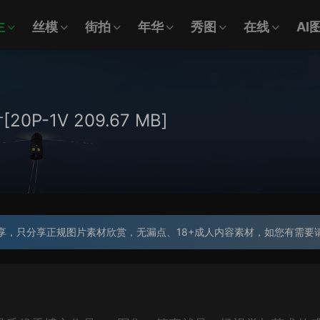
主
丝模
街拍
年华
秀图
在线
AI
P-1V 209.67 MB]
享，只分享正规图片素材欣赏，无漏点、18+成人内容素材，如您有需要