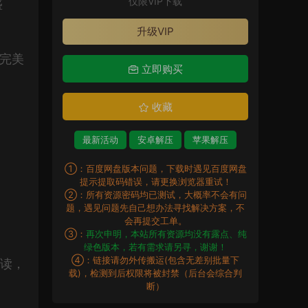
仅限VIP下载
盛
升级VIP
力完美
立即购买
收藏
最新活动
安卓解压
苹果解压
①：百度网盘版本问题，下载时遇见百度网盘
提示提取码错误，请更换浏览器重试！
②：所有资源密码均已测试，大概率不会有问
题，遇见问题先自己想办法寻找解决方案，不
会再提交工单。
③：
再次申明，本站所有资源均没有露点、纯
绿色版本，若有需求请另寻，谢谢！
④：链接请勿外传搬运(包含无差别批量下
解读，
载)，检测到后权限将被封禁（后台会综合判
断）