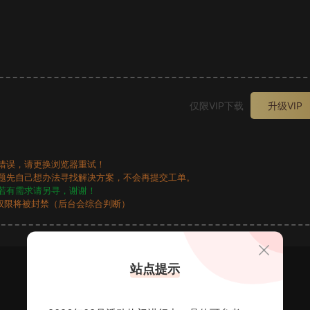
。
仅限VIP下载
升级VIP
错误，请更换浏览器重试！
题先自己想办法寻找解决方案，不会再提交工单。
若有需求请另寻，谢谢！
权限将被封禁（后台会综合判断）
站点提示