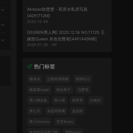
Akisoso秋楚楚 - 死库水私房写真
[40P/712M]
2020-12-08
[XIUREN秀人网] 2025.12.18 NO.11125 王
婉悠Queen 灰色包臀裙[44P/449MB]
2026-01-28
VIP
热门标签
蠢沫沫
过期米线线喵
面饼仙儿
杨晨晨sugar
抱走莫子
沈梦瑶
秀人网合集
陈小喵
陆萱萱
白银81
梦心月
就是阿朱啊
皮皮奶
果儿Victoria
芝芝Booty
皮皮奶可可爱了啦
雪晴Astra