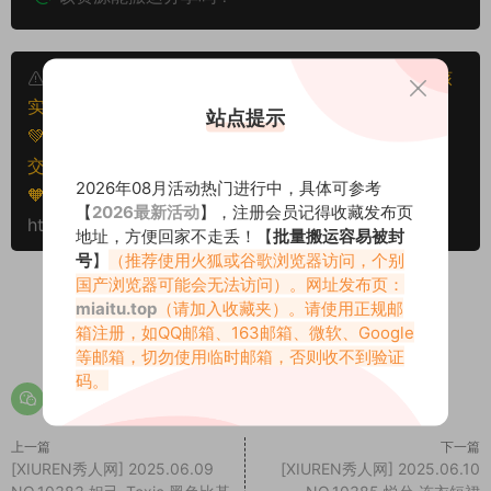
本文资源仅供个人参考学习，请勿批量搬运，一经核
实将封禁账号权限！
站点提示
💚本文资源均来源网友分享，若侵犯了您的权益可以提
交工单处理。
2026年08月活动热门进行中，具体可参考
🧡转载请注明出处！原文链接：
【
2026最新活动
】，注册会员记得收藏发布页
https://www.miaitu.cc/77627.html
地址，方便回家不走丢！【
批量搬运容易被封
号
】
（推荐使用火狐或谷歌浏览器访问，个别
国产浏览器可能会无法访问）。网址发布页：
miaitu.top
（请加入收藏夹）。请使用正规邮
箱注册，如QQ邮箱、163邮箱、微软、Google
0
0
等邮箱，切勿使用临时邮箱，否则收不到验证
码。
上一篇
下一篇
[XIUREN秀人网] 2025.06.09
[XIUREN秀人网] 2025.06.10