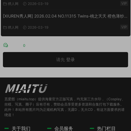
VIP
绣人网
2026-03-19
[XIUREN秀人网] 2026.02.04 NO.11315 Twins-桃之夭夭 橙色薄纱
[83P/1.10GB]
VIP
绣人网
2026-03-19
评论
0
请先
登录
觅爱图（miaitu.top）提供海量官方正版写真，均无第三方水印，（Cosplay、
丝模、写真、圈子）应有尽有，赞助会员享受更多资源和合集打包下载服务。
此外！本站所有图片均为正规机构写真，无露D，无大CD，有这方面要求的请
绕道！
关于我们
会员服务
热门栏目