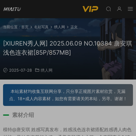
当前位置：
首页
名站写真
绣人网
正文
[XIUREN秀人网] 2025.06.09 NO.10384 唐安琪
浅色连衣裙[85P/857MB]
2025-07-28
绣人网
本站素材均收集互联网分享，只分享正规图片素材欣赏，无漏
点、18+成人内容素材，如您有需要请关闭本站，另寻。谢谢！
素材介绍
模特@唐安琪 姓感写真发布，姓感浅色连衣裙搭配姓感诱人肉色